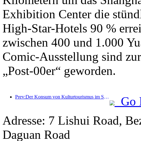
Exhibition Center die stün
High-Star-Hotels 90 % errei
zwischen 400 und 1.000 Yu
Comic-Ausstellung sind zur
„Post-00er“ geworden.
Prev:Der Konsum von Kulturtourismus im Sommer stieg im Vergleich zum Vormonat um mehr als 20 %, wobei Peking, Shanghai, Chengdu, Xi'an und Guangzhou die beliebtesten Reiseziele sind
Go 
Adresse: 7 Lishui Road, Be
Daguan Road