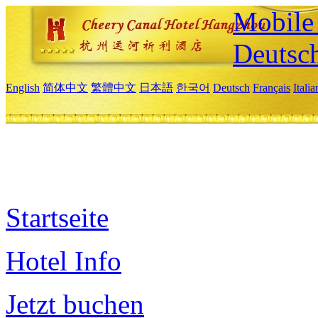
Mobile 
Deutsc
English
简体中文
繁體中文
日本語
한국어
Deutsch
Français
Itali
Startseite
Hotel Info
Jetzt buchen