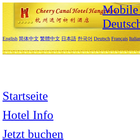
Mobile 
Deutsc
English
简体中文
繁體中文
日本語
한국어
Deutsch
Français
Itali
Startseite
Hotel Info
Jetzt buchen