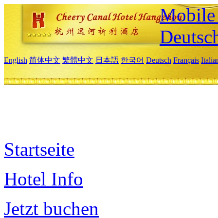
Mobile 
Deutsc
English
简体中文
繁體中文
日本語
한국어
Deutsch
Français
Itali
Startseite
Hotel Info
Jetzt buchen