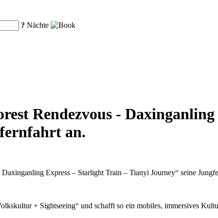
?
Nächte
est Rendezvous - Daxinganling E
fernfahrt an.
axinganling Express – Starlight Train – Tianyi Journey“ seine Jungfer
kskultur + Sightseeing“ und schafft so ein mobiles, immersives Kultu