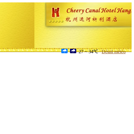
27 ~ 34℃
Détail météo