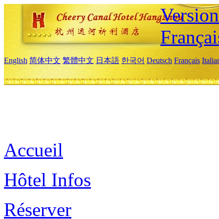
Versio
Françai
English
简体中文
繁體中文
日本語
한국어
Deutsch
Français
Itali
Accueil
Hôtel Infos
Réserver