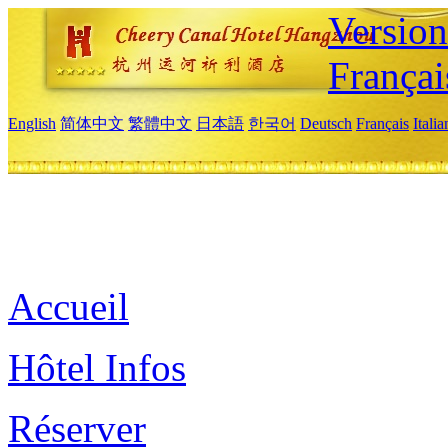
Versio
Françai
English
简体中文
繁體中文
日本語
한국어
Deutsch
Français
Itali
Accueil
Hôtel Infos
Réserver