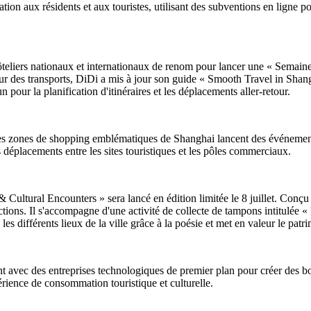
on aux résidents et aux touristes, utilisant des subventions en ligne po
hôteliers nationaux et internationaux de renom pour lancer une « Semain
eur des transports, DiDi a mis à jour son guide « Smooth Travel in Shang
 pour la planification d'itinéraires et les déplacements aller-retour.
 des zones de shopping emblématiques de Shanghai lancent des événement
s déplacements entre les sites touristiques et les pôles commerciaux.
tural Encounters » sera lancé en édition limitée le 8 juillet. Conçu pour
actions. Il s'accompagne d'une activité de collecte de tampons intitulée 
ie les différents lieux de la ville grâce à la poésie et met en valeur le pat
t avec des entreprises technologiques de premier plan pour créer des bor
périence de consommation touristique et culturelle.