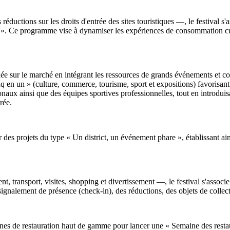
 réductions sur les droits d'entrée des sites touristiques —, le festival 
e ». Ce programme vise à dynamiser les expériences de consommation cul
ée sur le marché en intégrant les ressources de grands événements et 
 en un » (culture, commerce, tourisme, sport et expositions) favorisant la
ionaux ainsi que des équipes sportives professionnelles, tout en introdui
rée.
er des projets du type « Un district, un événement phare », établissant ain
, transport, visites, shopping et divertissement —, le festival s'associ
ignalement de présence (check-in), des réductions, des objets de collect
seignes de restauration haut de gamme pour lancer une « Semaine des res