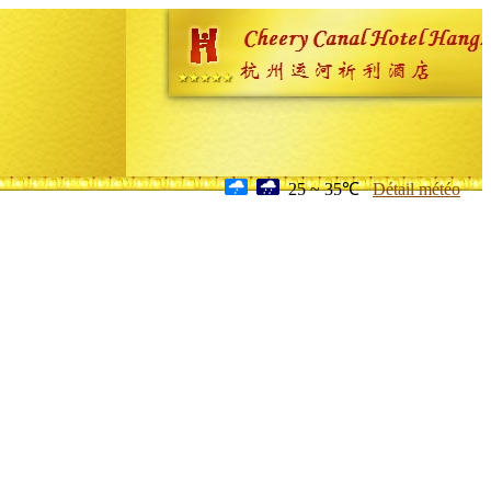
25 ~ 35℃
Détail météo