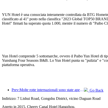
YUN Hotel è una consociata interamente controllata da BTG Homeinns 
classificato al 41° posto nella classifica "2023 Global TOP50 BRAN
Hotel" firmati ha superato quota 1.000, mentre il numero di "Paibo Cl
Yun Hotel comprende 5 sottomarche, ovvero il Paibo Yun Hotel di tipo 
Yunshang Four Seasons B&B. Lo Yun Hotel punta su "pulizia" e "cordial
piattaforma operativa.
Prev:Molte rotte internazionali sono state aperte e incrementate di recente
Go Back
Indirizzo: 7 Lishui Road, Gongshu District, vicino Daguan Road
Aperto in 2015, Cheery Canal Hotel Hangzhou.