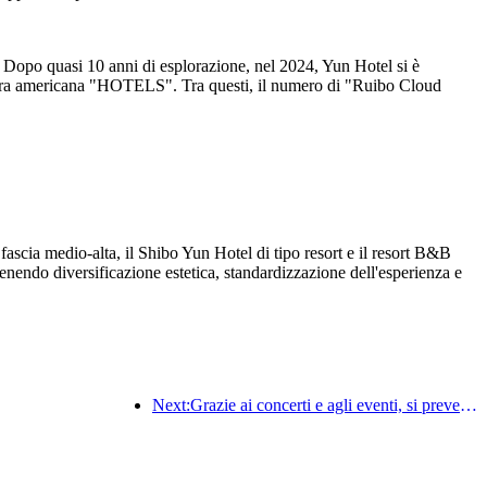
Dopo quasi 10 anni di esplorazione, nel 2024, Yun Hotel si è
iera americana "HOTELS". Tra questi, il numero di "Ruibo Cloud
scia medio-alta, il Shibo Yun Hotel di tipo resort e il resort B&B
nendo diversificazione estetica, standardizzazione dell'esperienza e
Next:Grazie ai concerti e agli eventi, si prevede che le prestazioni alberghiere di Hangzhou continueranno a crescere a marzo