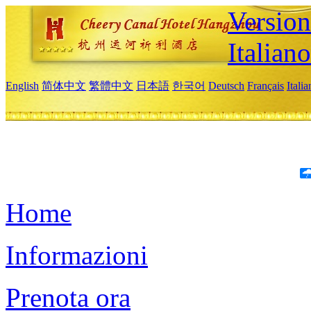
Version
Italiano
English
简体中文
繁體中文
日本語
한국어
Deutsch
Français
Itali
Home
Informazioni
Prenota ora