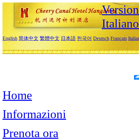
Version
Italiano
English
简体中文
繁體中文
日本語
한국어
Deutsch
Français
Itali
Home
Informazioni
Prenota ora