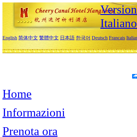
Version
Italiano
English
简体中文
繁體中文
日本語
한국어
Deutsch
Français
Itali
Home
Informazioni
Prenota ora