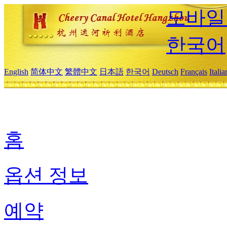
모바일
한국어
English
简体中文
繁體中文
日本語
한국어
Deutsch
Français
Itali
홈
옵션 정보
예약