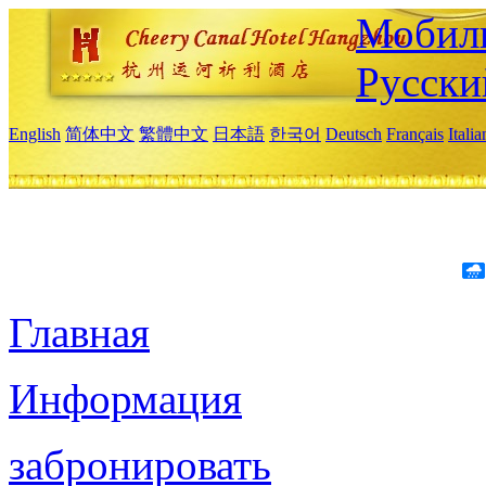
Мобиль
Русски
English
简体中文
繁體中文
日本語
한국어
Deutsch
Français
Itali
Главная
Информация
забронировать