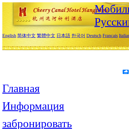
Мобиль
Русски
English
简体中文
繁體中文
日本語
한국어
Deutsch
Français
Itali
Главная
Информация
забронировать