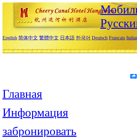
Мобиль
Русски
English
简体中文
繁體中文
日本語
한국어
Deutsch
Français
Itali
Главная
Информация
забронировать