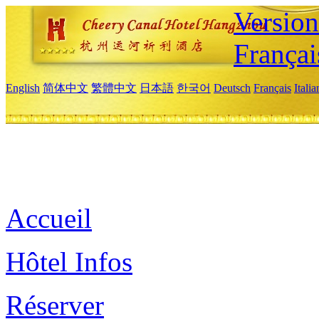
Versio
Françai
English
简体中文
繁體中文
日本語
한국어
Deutsch
Français
Itali
Accueil
Hôtel Infos
Réserver