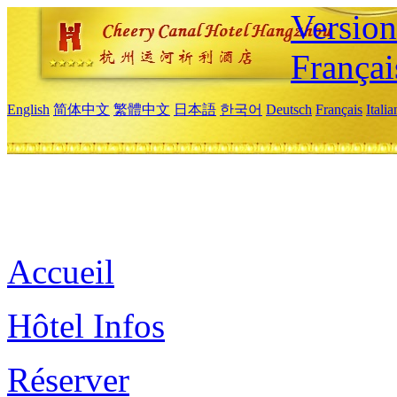
Versio
Françai
English
简体中文
繁體中文
日本語
한국어
Deutsch
Français
Itali
Accueil
Hôtel Infos
Réserver