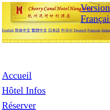
Versio
Françai
English
简体中文
繁體中文
日本語
한국어
Deutsch
Français
Itali
Accueil
Hôtel Infos
Réserver