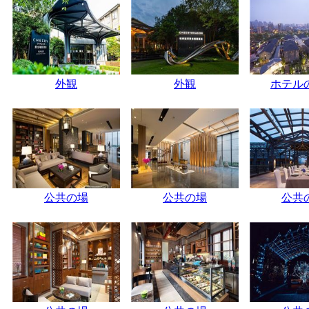
外観
外観
ホテル
公共の場
公共の場
公共